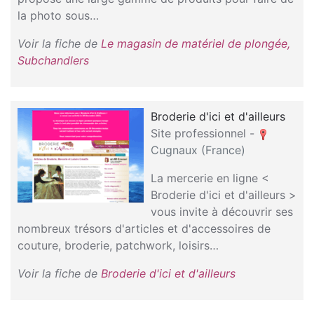
la photo sous…
Voir la fiche de
Le magasin de matériel de plongée,
Subchandlers
Broderie d'ici et d'ailleurs
Site professionnel -
Cugnaux (France)
La mercerie en ligne <
Broderie d'ici et d'ailleurs >
vous invite à découvrir ses
nombreux trésors d'articles et d'accessoires de
couture, broderie, patchwork, loisirs…
Voir la fiche de
Broderie d'ici et d'ailleurs