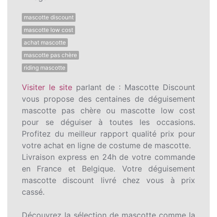
mascotte discount
mascotte low cost
achat mascotte
mascotte pas chère
riding mascotte
Visiter le site
parlant de : Mascotte Discount
vous propose des centaines de déguisement
mascotte pas chère ou mascotte low cost
pour se déguiser à toutes les occasions.
Profitez du meilleur rapport qualité prix pour
votre achat en ligne de costume de mascotte.
Livraison express en 24h de votre commande
en France et Belgique. Votre déguisement
mascotte discount livré chez vous à prix
cassé.
Découvrez la sélection de mascotte comme la