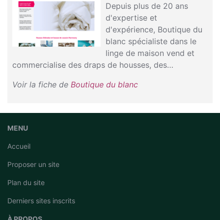
Depuis plus de 20 ans
d'expertise et
d'expérience, Boutique du
blanc spécialiste dans le
linge de maison vend et
commercialise des draps de housses, des…
Voir la fiche de
Boutique du blanc
MENU
Accueil
Proposer un site
Plan du site
Derniers sites inscrits
À PROPOS