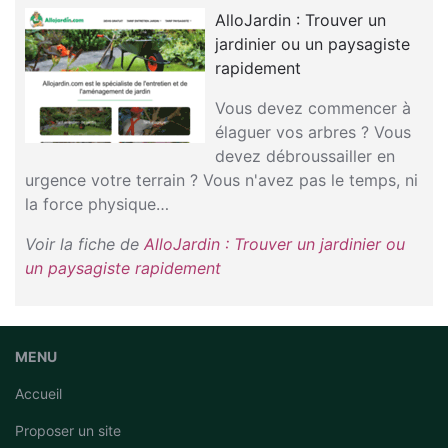
AlloJardin : Trouver un
jardinier ou un paysagiste
rapidement
Vous devez commencer à
élaguer vos arbres ? Vous
devez débroussailler en
urgence votre terrain ? Vous n'avez pas le temps, ni
la force physique…
Voir la fiche de
AlloJardin : Trouver un jardinier ou
un paysagiste rapidement
MENU
Accueil
Proposer un site