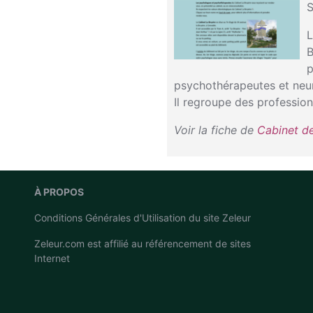
S
L
B
p
psychothérapeutes et neu
Il regroupe des professio
Voir la fiche de
Cabinet d
À PROPOS
Conditions Générales d'Utilisation du site Zeleur
Zeleur.com est affilié au
référencement de sites
Internet