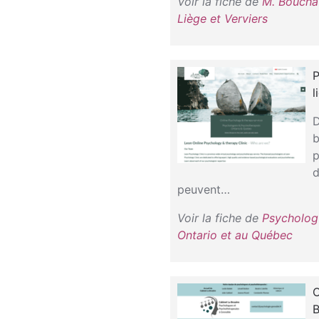
Voir la fiche de
M. Boucha
Liège et Verviers
P
l
D
b
p
d
peuvent…
Voir la fiche de
Psycholog
Ontario et au Québec
C
B