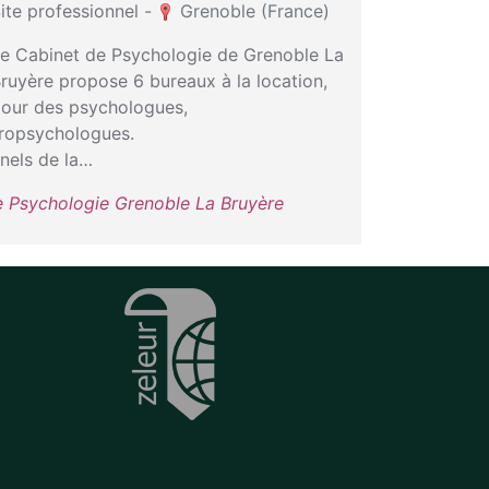
ite professionnel -
Grenoble (France)
e Cabinet de Psychologie de Grenoble La
ruyère propose 6 bureaux à la location,
our des psychologues,
ropsychologues.
nnels de la…
e Psychologie Grenoble La Bruyère