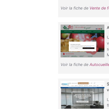
Voir la fiche de
Vente de f
A
U
v
s
M
Voir la fiche de
Autocueil
S
v
L
f