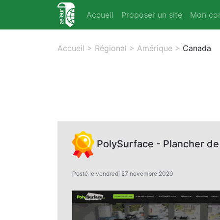
Accueil
Proposer un site
Mon co
Accueil
>
Régional
>
Amérique
>
Canada
PolySurface - Plancher de
Posté le vendredi 27 novembre 2020