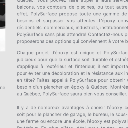
balcons, vos contours de piscines, ou tout autr
effet, PolySurface propose toute une gamme de 
besoins et surpasser vos attentes. L’époxy con
résidentiels, commerciaux, industriels, institutionnel
PolySurface sans plus attendre! Contactez-nous p
proposerons des options qui conviennent à votre 
Chaque projet d’époxy est unique et PolySurface
judicieux pour que la surface soit durable et esth
s’applique à l’extérieur et l’intérieur, il est imp
pour éviter une décoloration et la résistance aux 
en tête? Faites appel à PolySurface pour obtenir 
besoin d'un plancher en époxy à Québec, Montréal,
gne
au Québec, PolySurface saura bien vous conseiller.
Il y a de nombreux avantages à choisir l’époxy
soit pour le plancher de garage, le bureau, le sous-
une ferme ou encore une école, l’époxy est polyvalen
l’extérieur. En plus d’être idéal pour toutes les 