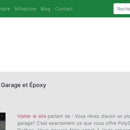
mpte
M'inscrire
Blog
Contact
 Garage et Époxy
Visiter le site
parlant de : Vous rêvez d’avoir un pl
garage? C’est exactement ce que vous offre PolySu
Québec. Vous pouvez faire appel à leurs servic