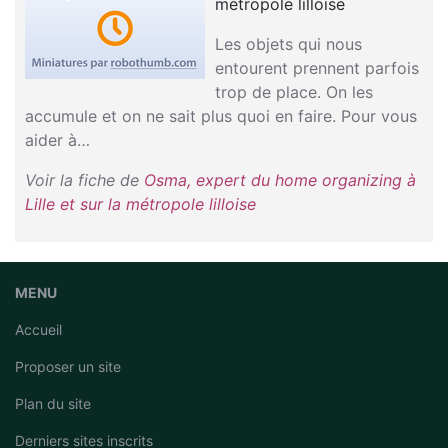
métropole lilloise
Les objets qui nous
entourent prennent parfois
trop de place. On les
accumule et on ne sait plus quoi en faire. Pour vous
aider à…
Voir la fiche de
Osma, expert du home organizing à
Lille et sur la métropole lilloise
MENU
Accueil
Proposer un site
Plan du site
Derniers sites inscrits