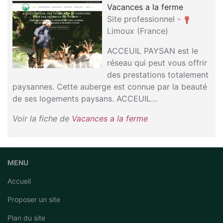
Vacances a la ferme
Site professionnel -
Limoux (France)
ACCEUIL PAYSAN est le
réseau qui peut vous offrir
des prestations totalement
paysannes. Cette auberge est connue par la beauté
de ses logements paysans. ACCEUIL…
Voir la fiche de
Vacances a la ferme
MENU
Accueil
Proposer un site
Plan du site