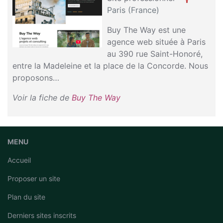
Paris (France)
Buy The Way est une
agence web située à Paris
au 390 rue Saint-Honoré,
entre la Madeleine et la place de la Concorde. Nous
proposons…
Voir la fiche de
Buy The Way
MENU
Accueil
Proposer un site
Plan du site
Derniers sites inscrits