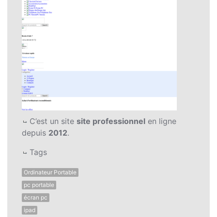
C’est un site
site professionnel
en ligne
depuis
2012
.
Tags
Ordinateur Portable
pc portable
écran pc
ipad