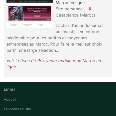
Maroc en ligne
Site personnel -
Casablanca (Maroc)
L’achat d’un onduleur est
un investissement non
négligeable pour les petites et moyennes
entreprises au Maroc. Pour faire le meilleur choix
parmi une large sélection…
Voir la fiche de
Prix vente onduleur au Maroc en
ligne
MENU
Accueil
Proposer un site