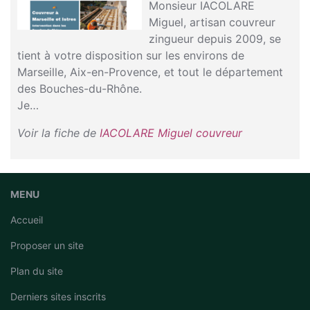
Monsieur IACOLARE
Miguel, artisan couvreur
zingueur depuis 2009, se
tient à votre disposition sur les environs de
Marseille, Aix-en-Provence, et tout le département
des Bouches-du-Rhône.
Je…
Voir la fiche de
IACOLARE Miguel couvreur
MENU
Accueil
Proposer un site
Plan du site
Derniers sites inscrits