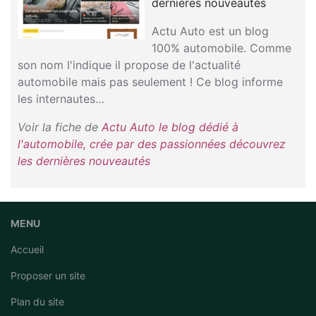
dernières nouveautés
Actu Auto est un blog
100% automobile. Comme
son nom l'indique il propose de l'actualité
automobile mais pas seulement ! Ce blog informe
les internautes…
Voir la fiche de
Actu Auto le blog dédié à
l'automobile, crée par des passionnées découvrez
les dernières nouveautés
MENU
Accueil
Proposer un site
Plan du site