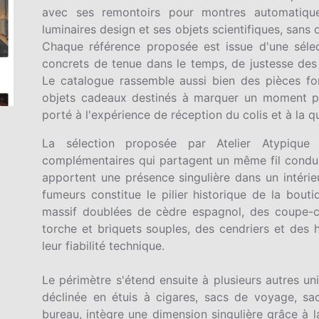
avec ses remontoirs pour montres automatiques
luminaires design et ses objets scientifiques, sans o
Chaque référence proposée est issue d'une sélec
concrets de tenue dans le temps, de justesse des
Le catalogue rassemble aussi bien des pièces fo
objets cadeaux destinés à marquer un moment part
porté à l'expérience de réception du colis et à la qu
La sélection proposée par Atelier Atypique s
complémentaires qui partagent un même fil conduct
apportent une présence singulière dans un intérie
fumeurs constitue le pilier historique de la bout
massif doublées de cèdre espagnol, des coupe-ci
torche et briquets souples, des cendriers et des h
leur fiabilité technique.
Le périmètre s'étend ensuite à plusieurs autres uni
déclinée en étuis à cigares, sacs de voyage, sa
bureau, intègre une dimension singulière grâce à l