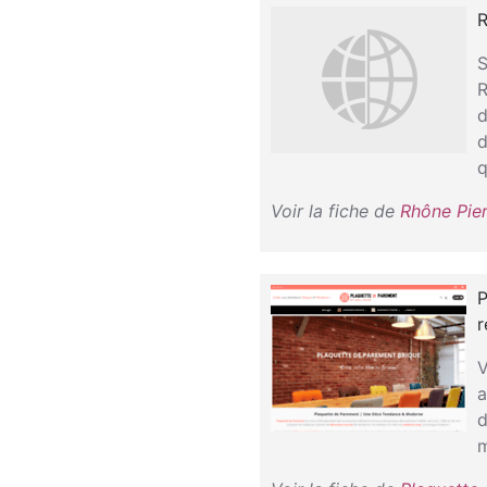
R
S
R
d
d
q
Voir la fiche de
Rhône Pier
P
r
V
a
d
m