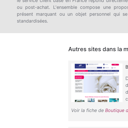
le service client basé en France répond directeme
ou post-achat. L'ensemble compose une propos
présent marquant ou un objet personnel qui se
standardisées.
Autres sites dans la 
B
D
d
d
c
Voir la fiche de
Boutique 