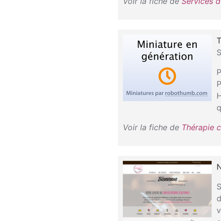
Voir la fiche de
Services d
T
S
P
P
H
q
Voir la fiche de
Thérapie c
N
S
d
v