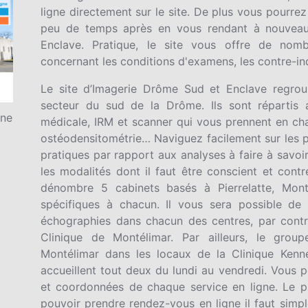
ligne directement sur le site. De plus vous pourre
peu de temps après en vous rendant à nouveau 
Enclave. Pratique, le site vous offre de nomb
concernant les conditions d'examens, les contre-in
Le site d’Imagerie Drôme Sud et Enclave regroup
secteur du sud de la Drôme. Ils sont répartis 
gne
médicale, IRM et scanner qui vous prennent en cha
ostéodensitométrie… Naviguez facilement sur les p
pratiques par rapport aux analyses à faire à savoi
les modalités dont il faut être conscient et cont
dénombre 5 cabinets basés à Pierrelatte, Mon
spécifiques à chacun. Il vous sera possible de
échographies dans chacun des centres, par contre,
Clinique de Montélimar. Par ailleurs, le grou
Montélimar dans les locaux de la Clinique Kenn
accueillent tout deux du lundi au vendredi. Vous p
et coordonnées de chaque service en ligne. Le pr
pouvoir prendre rendez-vous en ligne il faut simple