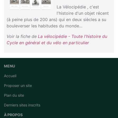
La Vélocipédie , c'est
l'histoire d'un objet récent
(à peine plus de 200 ans) qui en deux siècles a su
bouleverser les habitudes du monde…
Voir la fiche de
La vélocipédie - Toute l'histoire du
Cycle en général et du vélo en particulier
MENU
Accueil
Proposer un site
Plan du site
Derniers sites inscrits
À PROPOS