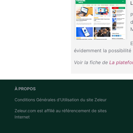
L
P
d
M
E
évidemment la possibilité 
Voir la fiche de
La platef
À PROPOS
Conditions Générales d'Utilisation du site Zeleur
Zeleur.com est affilié au
référencement de sites
Internet