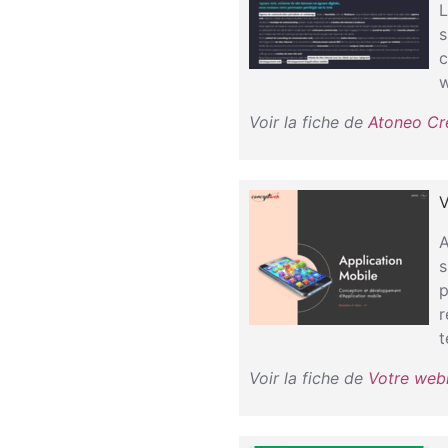
L
s
c
w
Voir la fiche de
Atoneo Cr
V
A
s
p
r
t
Voir la fiche de
Votre web