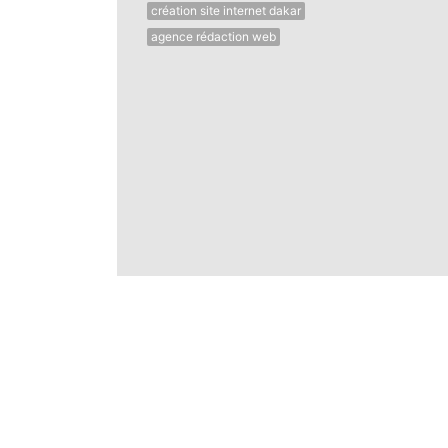
création site internet dakar
agence rédaction web