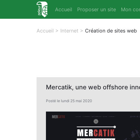
Accueil
Proposer un site
Mon co
Accueil
>
Internet
>
Création de sites web
Mercatik, une web offshore in
Posté le lundi 25 mai 2020