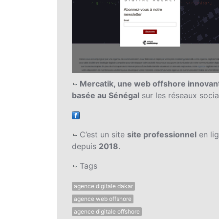
Mercatik, une web offshore innovan
basée au Sénégal
sur les réseaux soci
C’est un site
site professionnel
en li
depuis
2018
.
Tags
agence digitale dakar
agence web offshore
agence digitale offshore