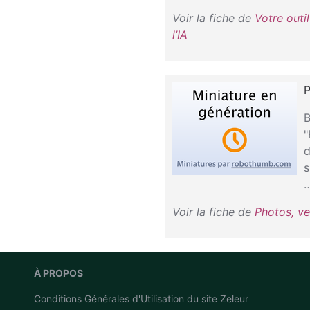
Voir la fiche de
Votre outi
l’IA
P
B
"
d
s
Voir la fiche de
Photos, ve
À PROPOS
Conditions Générales d'Utilisation du site Zeleur