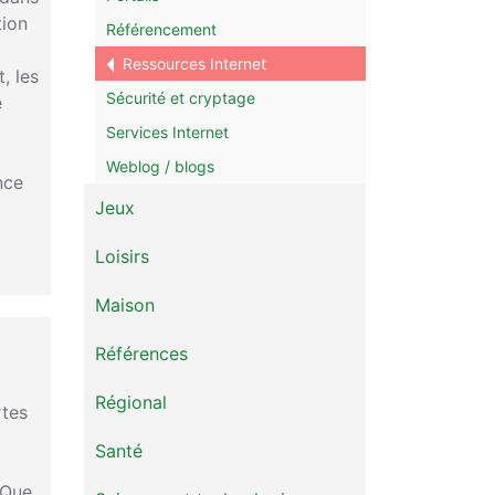
tion
Référencement
Ressources Internet
, les
Sécurité et cryptage
e
Services Internet
Weblog / blogs
nce
Jeux
Loisirs
Maison
Références
Régional
rtes
Santé
 Que