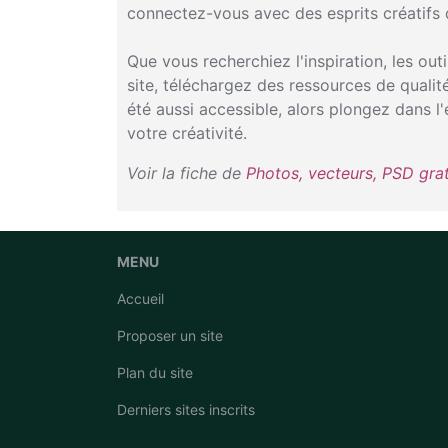
connectez-vous avec des esprits créatifs 
Que vous recherchiez l'inspiration, les out
site, téléchargez des ressources de qualit
été aussi accessible, alors plongez dans l'
votre créativité.
Voir la fiche de
Photos, vecteurs, PSD grat
MENU
Accueil
Proposer un site
Plan du site
Derniers sites inscrits