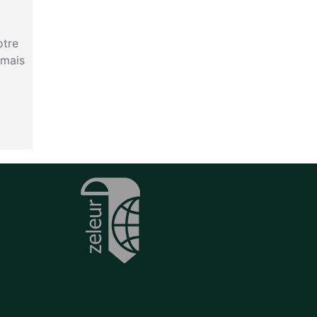
otre
amais