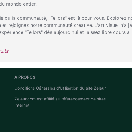
du monde entier.
ils ou la communauté, "Fellors" est là pour vous. Explorez n
é et rejoignez notre communauté créative. L'art visuel n'a j
expérience "Fellors" dès aujourd'hui et laissez libre cours à
uits
À PROPOS
Conditions Générales d'Utilisation du site Zeleur
Zeleur.com est affilié au
référencement de sites
Internet