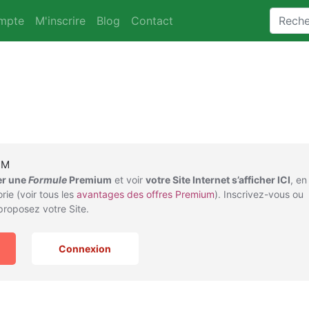
mpte
M'inscrire
Blog
Contact
UM
er une
Formule
Premium
et voir
votre Site Internet s’afficher ICI
, en
rie (voir tous les
avantages des offres Premium
). Inscrivez-vous ou
roposez votre Site.
Connexion