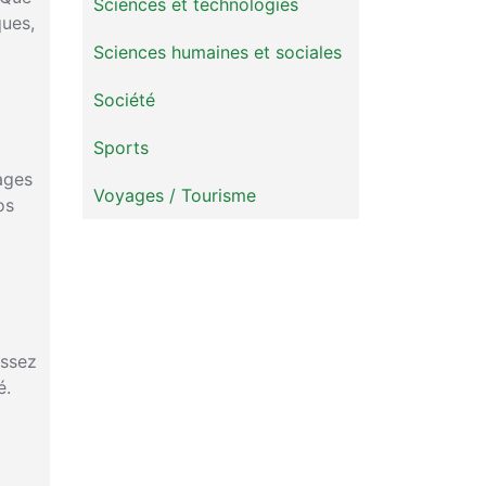
Sciences et technologies
ques,
Sciences humaines et sociales
Société
Sports
ages
Voyages / Tourisme
os
issez
é.