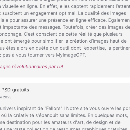
visuelle en ligne. En effet, elles captent rapidement l’atten
et suscitent un engagement optimal. La qualité des images
ciale pour assurer une présence en ligne efficace. Également
 et impactante des messages. Toutefois, créer des images d
ronophage. C’est conscient de cette réalité que plusieurs
elle ont émergé pour simplifier la création d’images haut de
 êtes alors en quête d’un outil dont l’expertise, la pertine
itez pas à vous tourner vers MyImageGPT.
ages révolutionnaires par l’IA
 PSD gratuits
bre 2023
univers inspirant de "Fellors" ! Notre site vous ouvre les po
l où la créativité s'épanouit sans limites. En quelques mots,
ltime destination pour les amateurs d'art, de design et de
t une vaste collection de ressources graphiques gratuites.