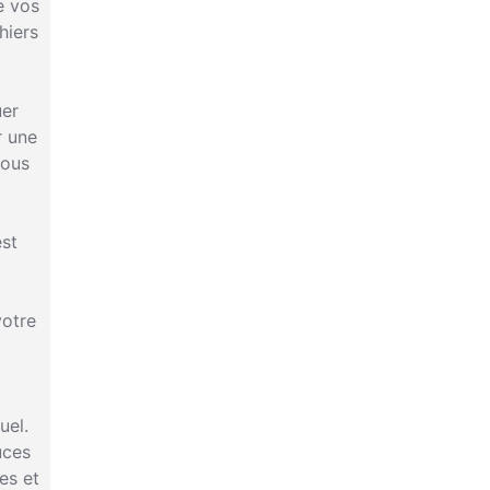
e vos
hiers
uer
r une
vous
est
votre
uel.
uces
es et