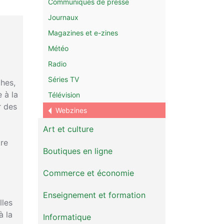
Communiqués de presse
Journaux
Magazines et e-zines
Météo
Radio
Séries TV
ches,
e à la
Télévision
r des
Webzines
Art et culture
tre
Boutiques en ligne
Commerce et économie
Enseignement et formation
lles
à la
Informatique