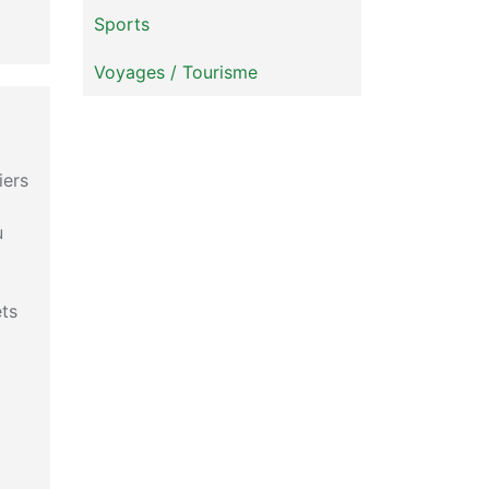
Sports
Voyages / Tourisme
iers
u
ets