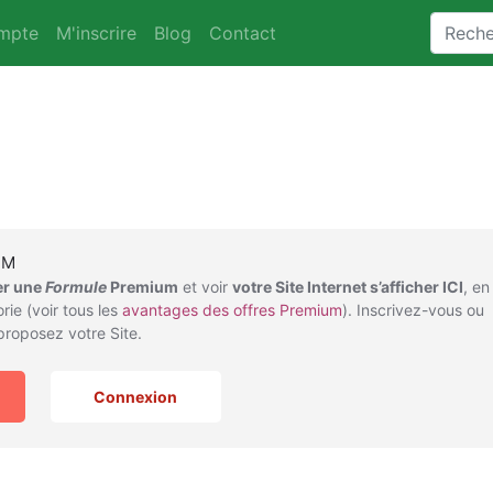
mpte
M'inscrire
Blog
Contact
UM
er une
Formule
Premium
et voir
votre Site Internet s’afficher ICI
, en
rie (voir tous les
avantages des offres Premium
). Inscrivez-vous ou
roposez votre Site.
Connexion