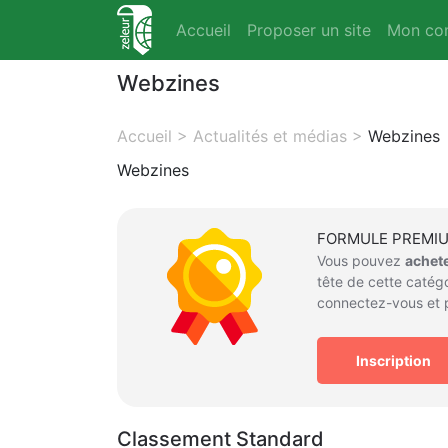
Accueil
Proposer un site
Mon co
Webzines
Accueil
>
Actualités et médias
>
Webzines
Webzines
FORMULE PREMI
Vous pouvez
achet
tête de cette catégo
connectez-vous et p
Inscription
Classement Standard