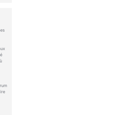
ses
aux
té
où
orum
ire