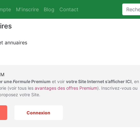
mpte
M'inscrire
Blog
Contact
ires
t annuaires
UM
er une
Formule
Premium
et voir
votre Site Internet s’afficher ICI
, en
rie (voir tous les
avantages des offres Premium
). Inscrivez-vous ou
roposez votre Site.
Connexion