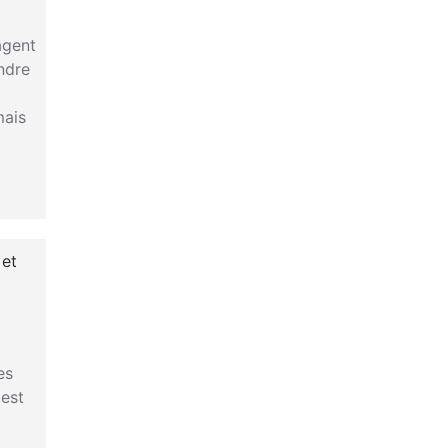
agent
ndre
mais
 et
es
 est