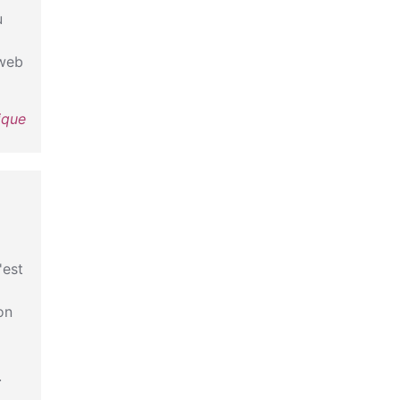
u
 web
ique
'est
on
.